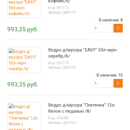
кофейн,/6/
Код:
051772
Артикул:
Д09715
В наличии:
8
993,35 руб.
Ведро д/мусора "EASY" 50л.черн-
серебр,/6/
Код:
051773
Артикул:
Д09715
В наличии:
10
993,35 руб.
Ведро д/мусора "Плетенка" 12л.
белое с педалью /8/
Код:
036389
Артикул:
Д01053