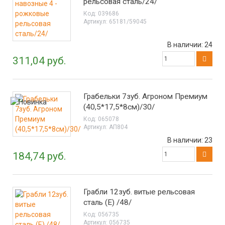
рельсовая сталь/24/
Код:
039686
Артикул:
65181/59045
В наличии:
24
311,04 руб.
Грабельки 7зуб. Агроном Премиум
(40,5*17,5*8см)/30/
Код:
065078
Артикул:
АП804
В наличии:
23
184,74 руб.
Грабли 12зуб. витые рельсовая
сталь (Е) /48/
Код:
056735
Артикул:
056735