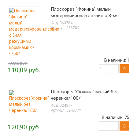
Плоскорез "Фокина" малый
модернизирован.лезвие с 3-мя
режущими кромками б/ч/60/
Код:
063784
Артикул:
063784
В наличии:
1
133,92 руб.
110,09 руб.
Плоскорез"Фокина" малый без
черенка/100/
Код:
024577
Артикул:
024577*
В наличии:
75
120,90 руб.