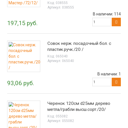
Код:
038555
Артикул:
038555
В наличии:
114
197,15 руб.
Совок нерж. посадочный бол. с
пластик.ручк./20 /
Код:
065040
Артикул:
065040
В наличии:
1
93,06 руб.
Черенок 120см d25мм дерево
метла/грабли высш.сорт./20/
Код:
055082
Артикул:
055082