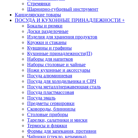
Стремянки
Шарнирно-губцевый инструмент
Канцелярские товары
ПОСУДА И КУХОННЫЕ ПРИНАДЛЕЖНОСТИ
+
Бокалы и рюмки
Доски разделочные
Изделия для хранения продуктов
Кружки и стаканы
Кувшины и графины
Кухонные принадлежности(П)
Наборы для напитков
Наборы столовые и чайные
Ножи кухонные и аксессуары
Посуда алюминиевая
Посуда для холодильника и СВЧ
Посуда металл/нержавеющая сталь
Посуда пластмассовая
Посуда эмаль
Предметы сервировки
Сковороды, блинницы
Столовые приборы
Тарелки, салатники и миски
Термосы и фляжки
Формы для запекания, противни
Чайники (стекло, керамика)