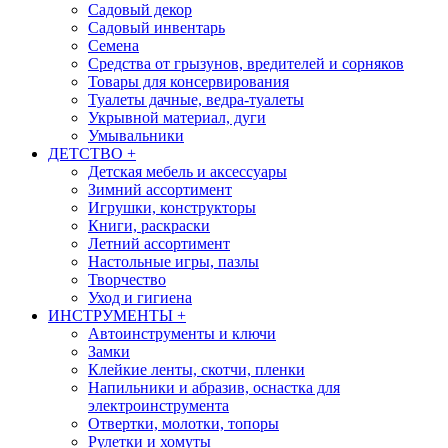
Садовый декор
Садовый инвентарь
Семена
Средства от грызунов, вредителей и сорняков
Товары для консервирования
Туалеты дачные, ведра-туалеты
Укрывной материал, дуги
Умывальники
ДЕТСТВО
+
Детская мебель и аксессуары
Зимний ассортимент
Игрушки, конструкторы
Книги, раскраски
Летний ассортимент
Настольные игры, пазлы
Творчество
Уход и гигиена
ИНСТРУМЕНТЫ
+
Автоинструменты и ключи
Замки
Клейкие ленты, скотчи, пленки
Напильники и абразив, оснастка для
электроинструмента
Отвертки, молотки, топоры
Рулетки и хомуты