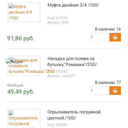
Муфта двойная 3/4 /100/
Код:
015330
Артикул:
И38
В наличии:
16
91,86 руб.
Насадка для полива на
бутылку."Ромашка"/250/
Код:
055362
Артикул:
na2037*
В наличии:
77
59,59 руб.
49,49 руб.
Опрыскиватель погружной
цветной./100/
Код:
059887