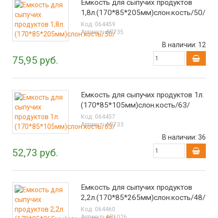
Емкость для сыпучих продуктов
1,8л.(170*85*205мм)слон.кость/50/
Код:
064459
Артикул:
АП735
В наличии:
12
75,95 руб.
Емкость для сыпучих продуктов 1л.
(170*85*105мм)слон.кость/63/
Код:
064457
Артикул:
АП733
В наличии:
36
52,73 руб.
Емкость для сыпучих продуктов
2,2л.(170*85*265мм)слон.кость/48/
Код:
064460
Артикул:
АП1026