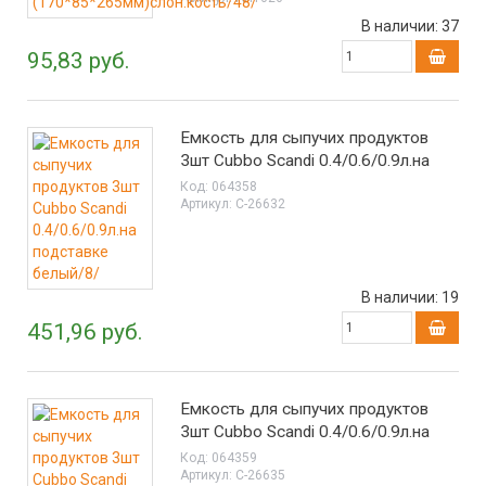
В наличии:
37
95,83 руб.
Емкость для сыпучих продуктов
3шт Cubbo Scandi 0.4/0.6/0.9л.на
подставке белый/8/
Код:
064358
Артикул:
С-26632
В наличии:
19
451,96 руб.
Емкость для сыпучих продуктов
3шт Cubbo Scandi 0.4/0.6/0.9л.на
подставке серый/8/
Код:
064359
Артикул:
С-26635