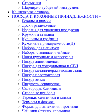
Стремянки
Шарнирно-губцевый инструмент
Канцелярские товары
ПОСУДА И КУХОННЫЕ ПРИНАДЛЕЖНОСТИ
+
Бокалы и рюмки
Доски разделочные
Изделия для хранения продуктов
Кружки и стаканы
Кувшины и графины
Кухонные принадлежности(П)
Наборы для напитков
Наборы столовые и чайные
Ножи кухонные и аксессуары
Посуда алюминиевая
Посуда для холодильника и СВЧ
Посуда металл/нержавеющая сталь
Посуда пластмассовая
Посуда эмаль
Предметы сервировки
Сковороды, блинницы
Столовые приборы
Тарелки, салатники и миски
Термосы и фляжки
Формы для запекания, противни
Чайники (стекло, керамика)