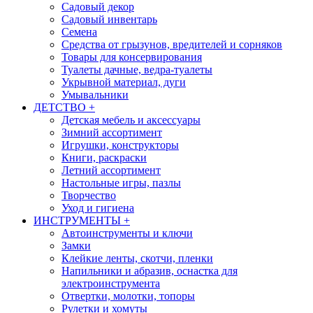
Садовый декор
Садовый инвентарь
Семена
Средства от грызунов, вредителей и сорняков
Товары для консервирования
Туалеты дачные, ведра-туалеты
Укрывной материал, дуги
Умывальники
ДЕТСТВО
+
Детская мебель и аксессуары
Зимний ассортимент
Игрушки, конструкторы
Книги, раскраски
Летний ассортимент
Настольные игры, пазлы
Творчество
Уход и гигиена
ИНСТРУМЕНТЫ
+
Автоинструменты и ключи
Замки
Клейкие ленты, скотчи, пленки
Напильники и абразив, оснастка для
электроинструмента
Отвертки, молотки, топоры
Рулетки и хомуты