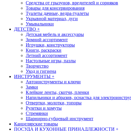
Средства от грызунов, вредителей и сорняков
Товары для консервирования
Туалеты дачные, ведра-туалеты
Укрывной материал, дуги
Умывальники
ДЕТСТВО
+
Детская мебель и аксессуары
Зимний ассортимент
Игрушки, конструкторы
Книги, раскраски
Летний ассортимент
Настольные игры, пазлы
Творчество
Уход и гигиена
ИНСТРУМЕНТЫ
+
Автоинструменты и ключи
Замки
Клейкие ленты, скотчи, пленки
Напильники и абразив, оснастка для электроинстру
Отвертки, молотки, топоры
Рулетки и хомуты
Стремянки
Шарнирно-губцевый инструмент
Канцелярские товары
ПОСУДА И КУХОННЫЕ ПРИНАДЛЕЖНОСТИ
+