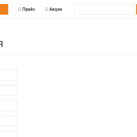
Прайс
Акции
я